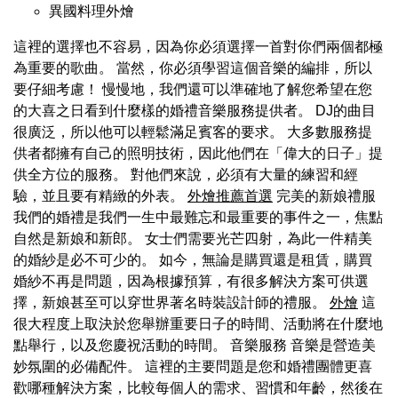
異國料理外燴
這裡的選擇也不容易，因為你必須選擇一首對你們兩個都極
為重要的歌曲。 當然，你必須學習這個音樂的編排，所以
要仔細考慮！ 慢慢地，我們還可以準確地了解您希望在您
的大喜之日看到什麼樣的婚禮音樂服務提供者。 DJ的曲目
很廣泛，所以他可以輕鬆滿足賓客的要求。 大多數服務提
供者都擁有自己的照明技術，因此他們在「偉大的日子」提
供全方位的服務。 對他們來說，必須有大量的練習和經
驗，並且要有精緻的外表。
外燴推薦首選
完美的新娘禮服
我們的婚禮是我們一生中最難忘和最重要的事件之一，焦點
自然是新娘和新郎。 女士們需要光芒四射，為此一件精美
的婚紗是必不可少的。 如今，無論是購買還是租賃，購買
婚紗不再是問題，因為根據預算，有很多解決方案可供選
擇，新娘甚至可以穿世界著名時裝設計師的禮服。
外燴
這
很大程度上取決於您舉辦重要日子的時間、活動將在什麼地
點舉行，以及您慶祝活動的時間。 音樂服務 音樂是營造美
妙氛圍的必備配件。 這裡的主要問題是您和婚禮團體更喜
歡哪種解決方案，比較每個人的需求、習慣和年齡，然後在