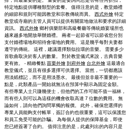
排，而最重要的是。 重要的是要詢問您是否有任何折扣，
特定地點提供哪種類型的套餐。 值得注意的是，教堂婚禮
的細節和規則可能因教堂和宗教傳統而異。
西式外燴
特定
教堂或寺廟的主管人員可以提供有關當地做法和要求的詳細
資訊。
西式外燴
鄉村俱樂部和高級餐廳等傳統婚宴場所也
越來越多地開放舉辦婚禮。 兩者一起節省可以節省您分別
支付婚禮場地和招待會場地的費用。 這是幾乎每對夫妻都
遵守的傳統。 這裡，建議選擇類似拉環的音樂。 需要多少
首歌曲取決於客人的數量。 對於教堂儀式來說，古典音樂
更有效。 - 精緻餐點
苗栗外燴
到府外燴
台北外燴
這最適合
教堂儀式，並且有很多選擇可供選擇。 當然，一切都應該
用淡紙標記，而不是用淡墨水。 最後但並非最不重要的一
點是，此類產品一開始就無法在預算中顯示為固定金額。
有些專業人士只賺幾便士，但他們的工作可能不值一福林，
而有些人則可以為這樣的機會收取高達 7 位數的費用。 無
論如何，請向他們詢問單獨的報價。 此外，確保您選擇的
專業人員能夠支付帳單，簽訂合約也很重要，這可以保護您
和員工免受可能的詐騙。 為每個人提供的保障基金，即使
您已經簽署了合約。 值得注意的是，此處列出的內容只是