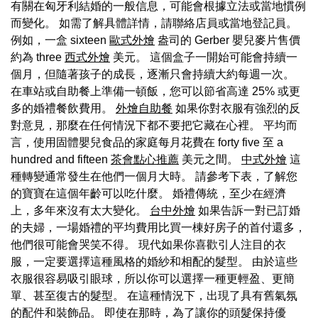
有關在匈牙利結婚的一般信息，可能會根據立法或當地慣例
而變化。 如需了解具體詳情，請聯絡店員或當地登記員。
例如，一盒 sixteen
歐式外燴
盎司的 Gerber 嬰兒麥片售價
約為 three
西式外燴
美元。 這個盒子一開始可能會持續一
個月，但隨著孩子的成長，逐漸只會持續大約每週一次。
在車站或自助餐上準備一頓飯，您可以節省高達 25% 或更
多的婚禮餐飲費用。
外燴自助餐
如果你對衣服有強烈的反
對意見，那麼在任何情況下都不要把它藏在心裡。 平均而
言，使用固體嬰兒食品的家庭每月花費在 forty five 至 a
hundred and fifteen
茶會點心推薦
美元之間。
中式外燴
這
種轉變通常發生在他們一個月大時。 請參考下表，了解您
的寶寶在這個年齡可以吃什麼。 婚禮傳統，至少在經濟
上，多年來沒有太大變化。
台中外燴
如果告訴一對已訂婚
的夫婦，一場婚禮的平均費用比買一棟好房子的首付還多，
他們很可能會哭笑不得。 現代如果你喜歡引人注目的衣
服，一定要選擇這種風格的婚紗和相配的髮型。 由於這些
衣服很容易吸引眼球，所以你可以選擇一種更輕盈、更簡
單、甚至復古的髮型。 在這種情況下，出現了具有舊氣氛
的配件和裝飾品。 即使在那時，為了讓你的頭髮保持優