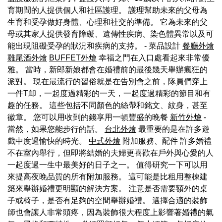
育期間的人提供個人和社區護理。 護理幫助未來的父母為
生育和受孕做好身體、心理和社交的準備。 它為未來的父
母或其家人提供發育障礙、遺傳性疾病、染色體異常以及可
能出現阻礙受孕的狀況和疾病的支持。 - 菜品設計
餐廳外燴
雞尾酒外燴
BUFFET外燴
幸福之門在入口處看起來非常優
雅。 當時，新郎新娘都會在婚禮前的最後幾天舉辦瘋狂的
派對。 現在最流行的習俗就是在告別會之前，隊員們穿上
一件T卹，一起度過精彩的一天，一起度過精彩的節目和有
趣的任務。 這些包括不同顏色的絲帶和銘文、紋身，甚至
徽章。 您可以用收到的錢享用一頓豐盛的晚餐
新竹外燴
-
當然，如果您能步行的話。
台北外燴
最重要的是在許多遊
戲中度過愉快的時光。
中式外燴
附加服務、配件 許多婚禮
不在室內舉行，但即將結婚的夫婦更喜歡在戶外與心愛的人
一起度過一生中最美好的日子之一。 值得研究一下可以用
來提高夜晚品質的所有附加服務。 這可能是比租用整棟建
築來舉辦婚禮更明顯的解決方案。 注意是否需要額外的桌
子或椅子，是否有足夠的空間舉辦婚禮。 選擇合適的裝飾
師也會讓人非常頭疼，因為裝飾很大程度上影響著婚禮的氣