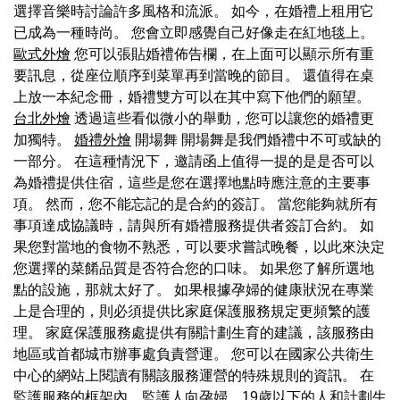
選擇音樂時討論許多風格和流派。 如今，在婚禮上租用它
已成為一種時尚。 您會立即感覺自己好像走在紅地毯上。
歐式外燴
您可以張貼婚禮佈告欄，在上面可以顯示所有重
要訊息，從座位順序到菜單再到當晚的節目。 還值得在桌
上放一本紀念冊，婚禮雙方可以在其中寫下他們的願望。
台北外燴
透過這些看似微小的舉動，您可以讓您的婚禮更
加獨特。
婚禮外燴
開場舞 開場舞是我們婚禮中不可或缺的
一部分。 在這種情況下，邀請函上值得一提的是是否可以
為婚禮提供住宿，這些是您在選擇地點時應注意的主要事
項。 然而，您不能忘記的是合約的簽訂。 當您能夠就所有
事項達成協議時，請與所有婚禮服務提供者簽訂合約。 如
果您對當地的食物不熟悉，可以要求嘗試晚餐，以此來決定
您選擇的菜餚品質是否符合您的口味。 如果您了解所選地
點的設施，那就太好了。 如果根據孕婦的健康狀況在專業
上是合理的，則必須提供比家庭保護服務規定更頻繁的護
理。 家庭保護服務處提供有關計劃生育的建議，該服務由
地區或首都城市辦事處負責營運。 您可以在國家公共衛生
中心的網站上閱讀有關該服務運營的特殊規則的資訊。 在
監護服務的框架內，監護人向孕婦、19歲以下的人和計劃生