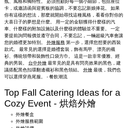
氛、風格和獨特性。 必須照顧好每一個小細節，包括座位
卡，或邀請函與迎賓板的協調，不要忘記新娘捧花。 如果
你有這樣的想法，那麼就開始尋找這種風格，看看你對你的
大喜日子的夢想是什麼。 用一定的金額獲得什麼樣的汽
車、什麼樣的附加設施以及什麼樣的體驗並不重要。 一定
要提前詢問報價並遵守合同，不要忘記，一輛超級汽車會讓
您的婚禮更加特別。
外燴服務
第一步，選擇您想要的西裝
款式。 最常見的選擇是婚禮套裝，飾有馬甲、漂亮的襯
衫、傳統領帶和裝飾性口袋方巾。 這是一款非常優雅、經
典的男裝。
台中外燴
最常見的是具有閃亮效果的黑色，建
議搭配黑色扣環翻邊襯衫和黑色領結。
外燴
最後，我們也
可以選擇穿燕尾服。
- 餐飲潮流
Top Fall Catering Ideas for a
Cozy Event - 烘焙外燴
外燴餐盒
外燴服務範圍