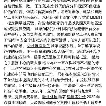
進行的有意識和有計劃的城市發展始終與保護我們的建築和
自然價值觀一致。
下午茶外燴
我們的身分和根源不僅透過
我們的語言、傳統和傳說而保存，還透過雕像、建築和無數
的工具和物品來保存。 米哈伊·蒙卡奇文化中心展覽 MMMH
一樓定期舉辦展覽，為當地藝術家的作品以及國家和地區巡
迴展覽提供空間。 國家預防犯罪日 國家預防犯罪日首次在
這裡舉行，來自災害管理部門、警察和監獄的工作人員參加
了“自行車安全”計劃框架內的教育活動，任何人都可以登記
自己的活動。
外燴推薦首選
國家登記系統，並了解該系統
運作的好處。 有一個單獨的殘疾人衛生間。 該建築符合現
代建築能源標準，搭乘大眾運輸工具即可輕鬆抵達。 援助
之手服務中心的新大樓 迄今為止一直在與城市不相稱的條
件下工作的援助之手服務中心的員工現在可以在一座現代化
的建築中開展他們的祭祀工作。 只有在本協議規定的情況
下並依照本協議規定的方式才能給予例外。 在拉脫維亞和
立陶宛，1-4 年級每天吃一頓正餐。 年級學生和一些定居點
的高年級學生。 2020年，立陶宛開始向學齡前兒童和一年
級學生提供免費餐點。
歐式外燴
隨著
雞尾酒外燴
2022 年
通膨達到頂峰，大多數歐洲國家的實際工資和最低工資都會