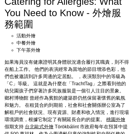
Catering for Allergies: What
You Need to Know - 外燴服
務範圍
活動外燴
中餐外燴
下午茶外燴
如果海員沒有健康證明其身體狀況適合履行其職責，則不得
在船上工作。 他們的表演經常為當地的節目增添色彩，他
們也被邀請到許多周邊的定居點。 ，表演類別中的等級為
「C」等級。 這就是為什麼在「TrachtTag」之際看到他的
幼兒園孩子們穿著許多民族服裝是一個引人注目的景象。
鄉村博物館 曾經作為賓館的建築群仍然保留著懷舊的氣氛
和魅力。 在租賃合約到期前，社會和社會關係辦公室為了
解租戶的社會狀況、現有資源、財產和收入情況，進行現場
環境調查，根據它制定了有關延長合約的提案。
桃園外燴
假期支持
台北歐式外燴
Törökbálint 市政府每年在預算中提
供 500 萬福林，作為小學適齡兒童的強制性和自願任務的