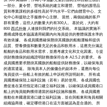
一部分、夏令營、營地系統的建立和運營。 營地的護理品
質和專業課程的多樣性高於平均水平--它們由體育中心、文
化中心和援助之手服務中心主辦。 當然，兩個組織的客戶
群有重疊，這些人的數量大約有300人。 基於此，大約有
800
西式外燴
人連接到我們的社交系統。 本協議的實施不
應構成降低本協議適用範圍內向海員提供的整體保護水準的
有效依據。 各成員國應確保懸掛其國旗的船舶運輸和提供
品質、營養價值和數量充足的食品和飲用水，這應充分滿足
船舶的食品和飲用水需求，並應考慮文化和文化因素。 I) 提
供財務擔保的組織證明財務擔保符合本 A2.5.2 的要求。 各
成員國應要求懸掛其國旗的船舶提供財務擔保，以確保海員
的適當遣返。 除海員本人的僱傭合約副本外，還應向每位
海員提供一份船上有效的船上申訴程序說明副本。 所有成
員國應確保陸上福利設施（若有）易於使用。 各成員國也
應促進在某些指定港口建立福利設施，以確保該成員國港口
船上的海員能夠獲得適當的福利設施和服務。 各成員國應
推動在本國適當港口建立福利設施，並在與船東和海員相關
組織協商後，確定哪些港口在這方面被認為是合適的。 所