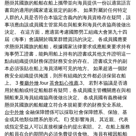
懸掛其國旗的船舶在船上攜帶並向海員提供一份以適當語言
書寫的適用的國家遣返規定的副本。 如果對屬於任何特定
人群的人員是否符合本協定含義內的海員資格存在疑問，該
事項應由該成員國主管當局在與船東和海員代表協商後做出
決定。 在這方面，應適當考慮國際勞工組織大會第九十四
屆（海事）會議關於職業群體資訊的決定。 各成員國應要
求懸掛其國旗的船舶，根據國家法律要求或應船東要求持有
海事勞工證書，能夠用船上持有的證書或其他文件證明這一
點由組織提供財務保證財務安全的存在。 證書或文件的副
本必須張貼在船上海員清晰可見的地方。 如果超過一個財
務安全組織提供掩護，則所有組織的文件都必須保留在船
上。 3
餐廳外燴
.four
茶會點心推薦
.3。 若對本協議是否適
用於船舶或特定船舶群有疑問，各成員國主管機關應在與相
關船東及海員組織協商後做出決定。 各成員國有義務確保
懸掛其國旗的船舶建立符合本規範要求的財務安全系統。
台中外燴
金融保障體係可以採取社會保障體系、保險、基
金或其他類似體系的形式。 E) 受影響海員、其近親、代表
或指定受益人可以直接根據合約提出索賠。 2、在船上服務
的船員在合約期間內必須免費提供食物。 海員有權因船舶