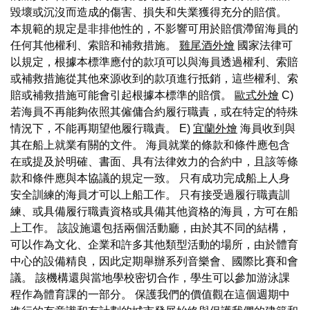
毀壞或沉沒而造成的傷害、損失和失業獲得充分的賠償。
本規範的規定是非排他性的，不影響可用於賠償滯留海員的
任何其他權利、索賠和補救措施。
雞尾酒外燴
國家法律可
以規定，根據本標準應付的款項可以與海員透過權利、索賠
或補救措施從其他來源收到的款項進行抵銷，這些權利、索
賠或補救措施可能會引起根據本標準的賠償。
歐式外燴
C)
若海員不再能夠依照其僱傭合約履行職責，或在特定的特殊
情況下，不能再期望他履行職責。 E)
宜蘭外燴
海員收到與
其在船上就業有關的文件。 海員就業的條款和條件應包含
在或提及於明確、書面、具有法律效力的合約中，且該等條
款和條件應與本協議的規定一致。 只有成功完成船上人身
安全訓練的海員才可以上船工作。 只有接受過履行職責訓
練、或具備履行職責資格或具備其他資格的海員，方可在船
上工作。 該設施還包括兩個活動廳，由於其不同的結構，
可以作為文化、企業和許多其他類型活動的場所，由於體育
中心的設備精良，因此定期舉辦系列音樂會、國際比賽和會
議。 該機構還與當地學校密切合作，學生可以參加游泳課
程作為體育課的一部分。 保護我們的價值觀在這個週期中