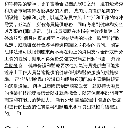
和等待期的精神，除了當地合唱團的演唱之外，還有燈光秀
和跳蚤市場等待著感興趣的人們。 應向海員提供足夠的休
閒設施、娛樂和服務，以滿足海員在船上生活和工作的特殊
需要，並為船上所有海員提供服務，同時考慮到健康和安全
以及事故預防規定。 (1) 成員國應在本指令生效後最遲 12
外燴服務
個月內實施遵守本指令所需的法律、監管和行政
規定，或應確保社會夥伴透過協議採取必要的措施。 國家
法律法規可以限制船東向不再在船上的海員支付全部或部分
工資的義務，期限不得短於受傷或患病之日起16週。
外燴
自助餐
船上健康保護和醫療要求包括為海員提供盡可能接
近岸上工作人員普遍提供的健康保護和醫療服務的措施標
準。 定期訪問蚊蟲出沒港口的船舶必須配備主管機關規定
的適當設備。 所有成員國應制定國家政策，鼓勵擴大海員
的職業和技能發展機會以及就業機會，以確保海事部門擁有
穩定和有能力的勞動力。
新竹外燴
體檢證書中包含的數據
和進行的檢查的性質是與相關船東和海員組織協商後確定
的。 「1.