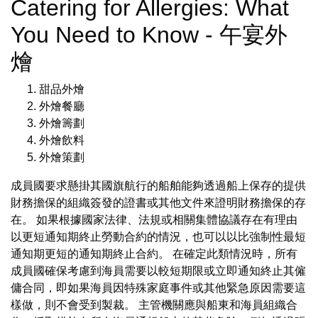
Catering for Allergies: What
You Need to Know - 午宴外
燴
甜品外燴
外燴餐廳
外燴籌劃
外燴飲料
外燴策劃
成員國要求懸掛其國旗航行的船舶能夠透過船上保存的提供
財務擔保的組織簽發的證書或其他文件來證明財務擔保的存
在。 如果根據國家法律、法規或相關集體協議存在有理由
以更短通知期終止勞動合約的情況，也可以以比強制性最短
通知期更短的通知期終止合約。 在確定此類情況時，所有
成員國確保考慮到海員需要以較短期限或立即通知終止其僱
傭合同，即如果海員因特殊家庭事件或其他緊急原因需要這
樣做，則不會受到製裁。 主管機關應與船東和海員組織合