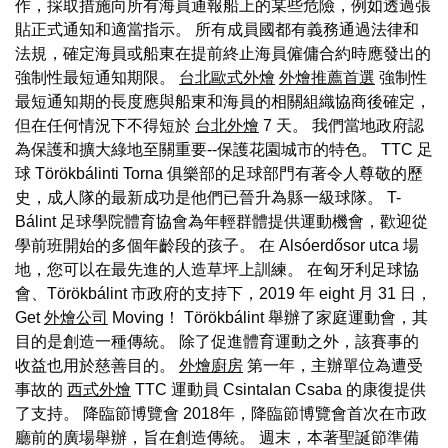
作，採取措施向所有海員通報船上的某些危險，例如透過張
貼正式通知和適當指示。 所有成員國都有義務通過法律和
法規，確定海員或船東在提前終止海員僱傭合約時應發出的
強制性最短通知期限。
台北歐式外燴
外燴推薦首選
強制性
最短通知期的長度應與船東和海員的相關組織協商後確定，
但在任何情況下不得短於
台北外燴
7 天。 我們當地政府認
為保護和擴大綠地至關重要--保護花園城市的特色。 TTC 足
球 Törökbálinti Torna 俱樂部的足球部門有著令人尊敬的歷
史，成人隊的最新成功是他們已晉升為縣一級球隊。 T-
Bálint 足球學院體育協會為年輕群體提供運動機會，歡迎從
學前班開始的多個年齡段的孩子。 在 Alsóerdősor utca 場
地，您可以在最先進的人造草坪上訓練。 在匈牙利足球協
會、Törökbálint 市政府的支持下，2019 年 eight 月 31 日，
Get
外燴公司
Moving！ Törökbálint 舉辦了家庭運動會，其
目的是創造一種傳統。 除了促進體育運動之外，該賽事的
收益也用於慈善目的。
外燴廚房
第一年，主辦單位為遭受
事故的
西式外燴
TTC 運動員 Csintalan Csaba 的康復提供
了支持。 降臨節博覽會 2018年，降臨節博覽會首次在市政
廳前的廣場舉辦，旨在創造傳統。 週末，本著聖誕節準備