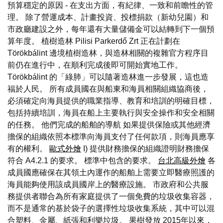
預算穩定的原因 - 在支出方面，有紀律、一致和前瞻性的管
理。 除了營運成本、計畫投資、投標捐款（新幼兒園）和
市政廳建設之外，每年還有大量儲備金可以結轉到下一個預
算年度。 植樹造林 Pilisi Parkerdő Zrt 正在計劃在
Törökbálint 邊境植樹造林，與造林相關的複雜官方程序目
前仍在進行中，在順利完成後即可開始實地工作。
Törökbálint 的「綠肺」可以隨著造林進一步發展，這也造
福於人民。 所有成員國在與船東和海員相關組織協商後，
必須確定向海員提供的職業指導、教育和培訓的明確目標，
包括持續培訓，海員在船上主要執行與安全操作和安全相關
的任務。 他們完成的船舶的導航 如果提供保險或其他經濟
擔保的組織依照本標準向海員支付了任何款項，則海員應享
有的權利。
歐式外燴
I) 提供財務擔保的組織證明財務擔保
符合 A4.2.1 的要求。 標準中包含的要求。
台北高級外燴
各
成員國應確保在其領土內運作的船舶上需要立即醫療照護的
海員能夠使用該成員國岸上的醫療設施。 市政府和公共服
務提供者聯合為所有家庭提供了一個免費的垃圾收集容器，
而不是通常的基於袋子的選擇性垃圾收集系統，其中可以混
合塑料、金屬、紙張和利樂垃圾。 果樹發放 2015年以來，