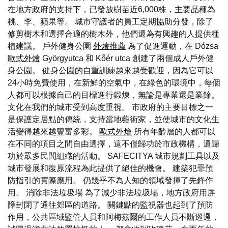
在地方政府的支持下，已發放樹苗近6,000株，主要品種為
桃、李、蘋果等。 城市守護者的員工定期協助分發，除了
修剪樹木和選擇合適的樹木外，他們還為有興趣的人提供種
植建議。 戶外健身公園
外燴推薦
為了促進運動，在 Dózsa
歐式外燴
Györgyutca 和 Kőér utca 創建了兩個成人戶外健
身公園。 健身公園的自重訓練越來越受歡迎，因為它可以
24小時免費使用，在新鮮的空氣中，在綠色的環境中，每個
人都可以根據自己的目標進行鍛煉，無論是專業還是業餘。
文化在我們的城市受到高度重視。 市政府的主要目標之一
是保護定居點的傳統，支持當地藝術家，並使城市的文化生
活變得越來越豐富多彩。
歐式外燴
所有年齡層的人都可以
在不同的項目之間自由選擇，這不僅歸功於市政機構，還歸
功於眾多民間組織的活動。 SAFECITYA 城市規劃工具以及
城市發展和復原流程為此提供了絕佳的機會。 建築犯罪預
防指引的實際應用。 仍幾乎不為人知的領域發揮了先鋒作
用。 消除非法垃圾場 為了減少非法垃圾場，地方政府用屏
障封閉了通往郊區的道路。 關鍵點的監視器也起到了預防
作用，公共區域監管人員和阿梅茲爾的工作人員不斷巡邏，