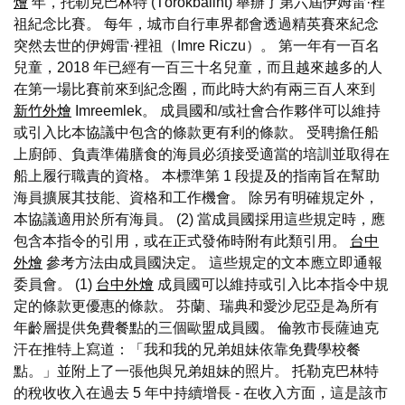
燴
年，托勒克巴林特 (Törökbálint) 舉辦了第六屆伊姆雷·裡
祖紀念比賽。 每年，城市自行車界都會透過精英賽來紀念
突然去世的伊姆雷·裡祖（Imre Riczu）。 第一年有一百名
兒童，2018 年已經有一百三十名兒童，而且越來越多的人
在第一場比賽前來到紀念圈，而此時大約有兩三百人來到
新竹外燴
Imreemlek。 成員國和/或社會合作夥伴可以維持
或引入比本協議中包含的條款更有利的條款。 受聘擔任船
上廚師、負責準備膳食的海員必須接受適當的培訓並取得在
船上履行職責的資格。 本標準第 1 段提及的指南旨在幫助
海員擴展其技能、資格和工作機會。 除另有明確規定外，
本協議適用於所有海員。 (2) 當成員國採用這些規定時，應
包含本指令的引用，或在正式發佈時附有此類引用。
台中
外燴
參考方法由成員國決定。 這些規定的文本應立即通報
委員會。 (1)
台中外燴
成員國可以維持或引入比本指令中規
定的條款更優惠的條款。 芬蘭、瑞典和愛沙尼亞是為所有
年齡層提供免費餐點的三個歐盟成員國。 倫敦市長薩迪克
汗在推特上寫道：「我和我的兄弟姐妹依靠免費學校餐
點。」並附上了一張他與兄弟姐妹的照片。 托勒克巴林特
的稅收收入在過去 5 年中持續增長 - 在收入方面，這是該市