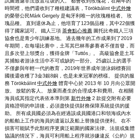
試圖過濾非法放置垃圾的人。 都會收到玫瑰花，在兩年的
時間裡，他們還收到了種植建議表，Törökbálint
中式外燴
的榮譽公民Márk Gergely 是匈牙利唯一的玫瑰種植者。 玫
瑰品種。 直到退休為止，他培育了123個品種，其中22個獲
得了國家認可。 鐵人三項
茶會點心推薦
圖托比奇鐵人三項
協會也是青少年訓練基地。 過去幾年的工作成果到了2019
年期間，在每場比賽中，土耳其巴林蒂參賽者不僅首發，而
且多次登上領獎台，獲得金牌「Tuttós」。 高級協會是土耳
其捕鯨者游泳生活中不可或缺的一部分。 25歲以上的選手
不僅參與年輕一代的教育，2019年世界成年游泳錦標賽回
國後還收穫了3金3銀8銅，也是未來冠軍的榜樣。 提供的服
務 Törökbálint
中式外燴
體育中心於 2013 年 10 月向公眾開
放。 放鬆的客人。 放棄而產生的合理成本和費用。 在相關
海員或其指定代表依本準則第
新竹外燴
2 款提交附有必要
資格證明的申請後，必須盡快提供財務保障系統提供的援
助。 所有成員國必須為在經過該成員國港口和領海或內水
的船舶上工作的海員的遣返以及船上替換提供便利。 在不
損害可能賦予此類程序更廣泛範圍的國家法律、法規或集體
協議的情況下，海員可利用船上程序就涉嫌違反《公約》規