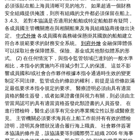
必須張貼在船上海員清晰可見的地方。 如果超過一個財務
安全組織提供掩護，則所有組織的文件都必須保留在船上。
3 .4.3。 若對本協議是否適用於船舶或特定船舶群有疑問，
各成員國主管機關應在與相關船東及海員組織協商後做出決
定。
中式外燴
各成員國有義務確保懸掛其國旗的船舶建立
符合本規範要求的財務安全系統。
到府外燴
金融保障體係
可以採取社會保障體系、保險、基金或其他類似體系的形
式。 (2) 在任何情況下，與指令監管領域已達到的一般水準
相比，本指令的實施均不得減少對工人的保護。 這並不影
響成員國和/或社會合作夥伴根據本指令通過時生效的變更
制定不同法律、監管或合約條款的權利，前提是這些條款滿
足最低要求本指令規定的要求。 醫療證明必須由具有適當
資格的醫生簽發，或者如果證書僅與視力有關，則必須由主
管當局認可的具有適當資格簽發此類證書的人員簽發。 在
進行體檢時，醫生必須享有完全的專業獨立性以形成醫療意
見。 主管機關必須要求海員在上船工作前持有有效的體檢
證明，證明其身體狀況適合履行海上職責。 社會夥伴簽署
本協議的條件是，該協議要等到國際勞工組織 2006 年海事