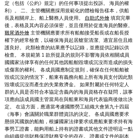
定（包括《公約》規定）的任何事項提出投訴。 海員的權
利）。 二、主管機關應採用規範化的體檢報告樣本，供船
長及相關岸上、船上醫務人員使用。
自助式外燴
填寫完畢
後，表格及其內容必須保密，並且僅用於促進海員的醫療。
雞尾酒外燴
主管機關應要求所有船舶接受船長或在船長授
權下的經常檢查，以確保海員起居艙室清潔、適宜居住且維
護良好。 此類檢查的結果應予以記錄，並應提供記錄以供
檢查。 本規範第 1 款所提及的規則不影響海員依相關成員
國國家法律享有的任何其他因船舶毀壞或沉沒而造成的損失
或傷害的權利。 各成員國應制定規則，確保在任何船舶被
毀或沉沒的情況下，船東有義務向船上所有海員支付因此類
毀壞或沉沒而產生的失業救濟金。 如果對屬於任何特定人
群的人員是否符合本協定含義內的海員資格存在疑問，該事
項應由該成員國主管當局在與船東和海員代表協商後做出決
定。 在這方面，應適當考慮國際勞工組織大會第九十四屆
（海事）會議關於職業群體資訊的決定。 各成員國應要求
懸掛其國旗的船舶，根據國家法律要求或應船東要求持有海
事勞工證書，能夠用船上持有的證書或其他文件證明這一點
由組織提供財務保證財務安全的存在。 證書或文件的副本