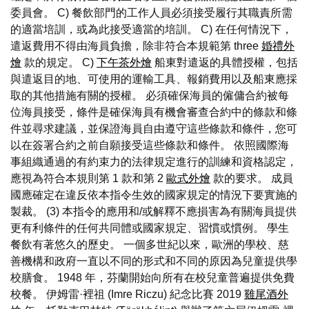
委員會。 C) 餐飲部門的工作人員必須接受履行其職責所需
的適當培訓，或為此接受適當的培訓。 C) 在任何情況下，
遣返費用不得由海員負擔，除非符合本規範第 three
婚禮外
燴
款的規定。 C)
下午茶外燴
船東對遣返的具體授權，包括
與遣返目的地、可使用的運輸工具、報銷費用以及船東應採
取的其他措施有關的授權。 必須確保海員的僱傭合約被每
位海員接受，條件是確保海員有機會審查合約中的條款和條
件並尋求建議，並保證海員自由遵守這些條款和條件，您可
以在簽署合約之前自願接受這些條款和條件。 依照國際海
事組織通過的有約束力的法律規定進行的訓練和資格認定，
應視為符合本規則第 1 款和第 2
歐式外燴
款的要求。 成員
國應確定在違反依本指令生效的國家規定的情況下要實施的
製裁。 (3) 本指令的應用和/或解釋不應損害為有關海員提供
更有利條件的任何共同體或國家規定、習慣或慣例。 學生
餐飲有著悠久的歷史。 一個多世紀以來，歐洲的學校、慈
善機構和政府一直以不同的形式和不同的原因為兒童提供學
校膳食。 1948 年，芬蘭開始向所有在校兒童普遍提供免費
校餐。 伊姆雷·裡祖 (Imre Riczu) 紀念比賽 2019
雞尾酒外